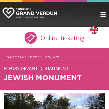
DISCOVER
▼
Online ticketing
TO SEE / TO DO
▼
STAYING HERE
▼
Vous êtes ici :
Discover
Découverte
PRACTICAL INFO
▼
FLEURY DEVANT DOUAUMONT
GROUPS
▼
JEWISH MONUMENT
THE CITADEL
TICKETING